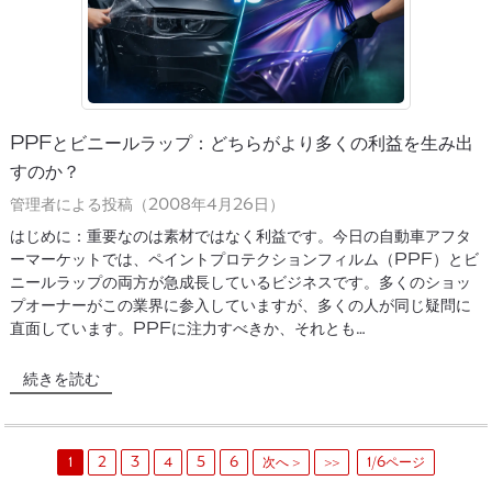
PPFとビニールラップ：どちらがより多くの利益を生み出
すのか？
管理者による投稿（2008年4月26日）
はじめに：重要なのは素材ではなく利益です。今日の自動車アフタ
ーマーケットでは、ペイントプロテクションフィルム（PPF）とビ
ニールラップの両方が急成長しているビジネスです。多くのショッ
プオーナーがこの業界に参入していますが、多くの人が同じ疑問に
直面しています。PPFに注力すべきか、それとも…
続きを読む
1
2
3
4
5
6
次へ >
>>
1/6ページ